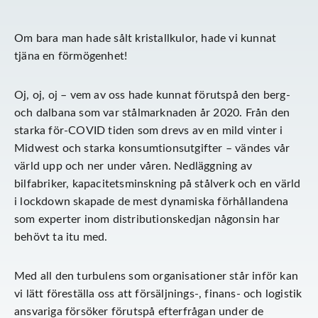
Om bara man hade sålt kristallkulor, hade vi kunnat
tjäna en förmögenhet!
Oj, oj, oj – vem av oss hade kunnat förutspå den berg-
och dalbana som var stålmarknaden år 2020. Från den
starka för-COVID tiden som drevs av en mild vinter i
Midwest och starka konsumtionsutgifter – vändes vår
värld upp och ner under våren. Nedläggning av
bilfabriker, kapacitetsminskning på stålverk och en värld
i lockdown skapade de mest dynamiska förhållandena
som experter inom distributionskedjan någonsin har
behövt ta itu med.
Med all den turbulens som organisationer står inför kan
vi lätt föreställa oss att försäljnings-, finans- och logistik
ansvariga försöker förutspå efterfrågan under de